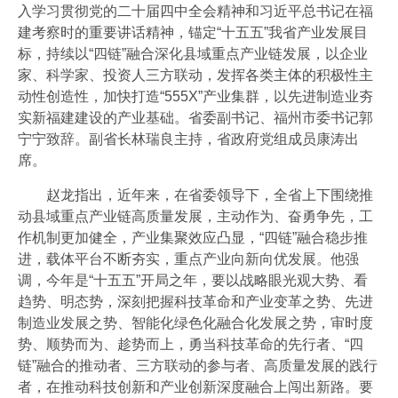
入学习贯彻党的二十届四中全会精神和习近平总书记在福
建考察时的重要讲话精神，锚定“十五五”我省产业发展目
标，持续以“四链”融合深化县域重点产业链发展，以企业
家、科学家、投资人三方联动，发挥各类主体的积极性主
动性创造性，加快打造“555X”产业集群，以先进制造业夯
实新福建建设的产业基础。省委副书记、福州市委书记郭
宁宁致辞。副省长林瑞良主持，省政府党组成员康涛出
席。
赵龙指出，近年来，在省委领导下，全省上下围绕推
动县域重点产业链高质量发展，主动作为、奋勇争先，工
作机制更加健全，产业集聚效应凸显，“四链”融合稳步推
进，载体平台不断夯实，重点产业向新向优发展。他强
调，今年是“十五五”开局之年，要以战略眼光观大势、看
趋势、明态势，深刻把握科技革命和产业变革之势、先进
制造业发展之势、智能化绿色化融合化发展之势，审时度
势、顺势而为、趁势而上，勇当科技革命的先行者、“四
链”融合的推动者、三方联动的参与者、高质量发展的践行
者，在推动科技创新和产业创新深度融合上闯出新路。要