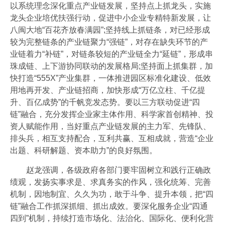
以系统理念深化重点产业链发展，坚持点上抓龙头，实施
龙头企业培优扶强行动，促进中小企业专精特新发展，让
八闽大地“百花齐放春满园”;坚持线上抓链条，对已经形成
较为完整链条的产业链聚力“强链”，对存在缺失环节的产
业链着力“补链”，对链条较短的产业链全力“延链”，形成串
珠成链、上下游协同联动的发展格局;坚持面上抓集群，加
快打造“555X”产业集群，一体推进园区标准化建设、低效
用地再开发、产业链招商，加快形成“万亿立柱、千亿提
升、百亿成势”的千帆竞发态势。要以三方联动促进“四
链”融合，充分发挥企业家主体作用、科学家首创精神、投
资人赋能作用，当好重点产业链发展的主力军、先锋队、
排头兵，相互支持配合，互利共赢、互相成就，营造“企业
出题、科研解题、资本助力”的良好氛围。
赵龙强调，各级政府各部门要牢固树立和践行正确政
绩观，发扬实事求是、求真务实的作风，强化统筹、完善
机制，因地制宜、久久为功，敢于斗争、提升本领，把“四
链”融合工作抓深抓细、抓出成效。要深化服务企业“四通
四到”机制，持续打造市场化、法治化、国际化、便利化营