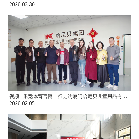
2026-03-30
视频 | 乐竞体育官网一行走访厦门哈尼贝儿童用品有限公司
2026-02-05