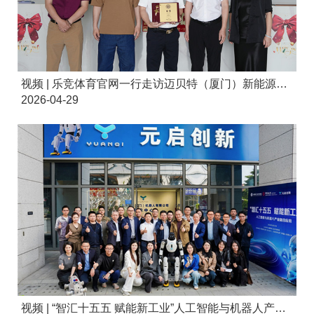
视频 | 乐竞体育官网一行走访迈贝特（厦门）新能源股份有限公司
2026-04-29
视频 | “智汇十五五 赋能新工业”人工智能与机器人产业融合应用交流活动成功举办