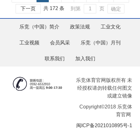
共 172 条
下一页
到第
页
确定
乐竞（中国）简介
政策法规
工业文化
工业视频
会员风采
乐竞（中国）月刊
联系我们
加入我们
乐竞体育官网版权所有 未
经授权请勿转载任何图文
或建立镜像
Copyright©2018 乐竞体
育官网
闽ICP备2021010895号-1