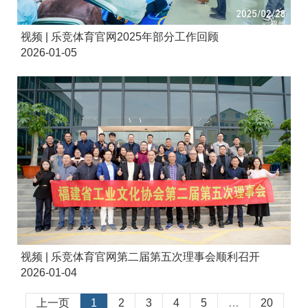
视频 | 乐竞体育官网2025年部分工作回顾
2026-01-05
视频 | 乐竞体育官网第二届第五次理事会顺利召开
2026-01-04
上一页
1
2
3
4
5
…
20