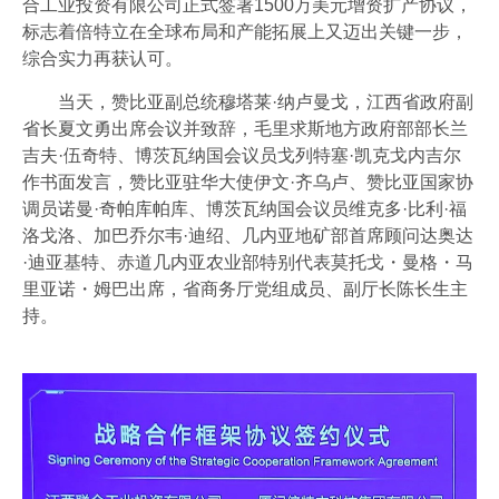
合工业投资有限公司正式签署1500万美元增资扩产协议，
联系我们
标志着倍特立在全球布局和产能拓展上又迈出关键一步，
综合实力再获认可。
加入我们
当天，赞比亚副总统穆塔莱·纳卢曼戈，江西省政府副
省长夏文勇出席会议并致辞，毛里求斯地方政府部部长兰
吉夫·伍奇特、博茨瓦纳国会议员戈列特塞·凯克戈内吉尔
作书面发言，赞比亚驻华大使伊文·齐乌卢、赞比亚国家协
调员诺曼·奇帕库帕库、博茨瓦纳国会议员维克多·比利·福
洛戈洛、加巴乔尔韦·迪绍、几内亚地矿部首席顾问达奥达
·迪亚基特、赤道几内亚农业部特别代表莫托戈・曼格・马
里亚诺・姆巴出席，省商务厅党组成员、副厅长陈长生主
持。