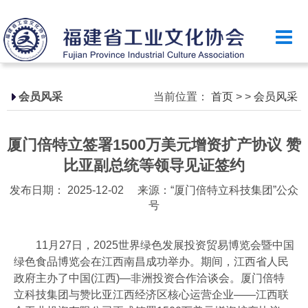
首页
乐竞（中国）简介
政策法规
会员风采
当前位置：
首页
>
>
会员风采
国家政策
厦门倍特立签署1500万美元增资扩产协议 赞
省级政策
比亚副总统等领导见证签约
地方政策
发布日期： 2025-12-02
来源：“厦门倍特立科技集团”公众
号
工业文化
工业视频
11月27日，2025世界绿色发展投资贸易博览会暨中国
绿色食品博览会在江西南昌成功举办。期间，江西省人民
会员风采
政府主办了中国(江西)—非洲投资合作洽谈会。厦门倍特
立科技集团与赞比亚江西经济区核心运营企业——江西联
乐竞（中国）月刊