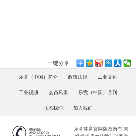
一键分享：
乐竞（中国）简介
政策法规
工业文化
工业视频
会员风采
乐竞（中国）月刊
联系我们
加入我们
乐竞体育官网版权所有 未